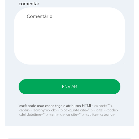
comentar.
ENVIAR
Você pode usar essas tags e atributos HTML:
<a href="">
<abbr> <acronym> <b> <blockquote cite=""> <cite> <code>
<del datetime=""> <em> <i> <q cite=""> <strike> <strong>