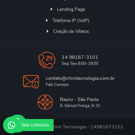
Landing Page
Telefonia IP (VoIP)
Criação de Vídeos
14 98167-3101
Seg-Sex 8:00-18:00
contato@chinitecnologia.com.br
Fale Conosco
Bauru - São Paulo
R. Gérson França, 9-31
fale conosco
Desenvolvido por Chini Tecnologia - 14981673101