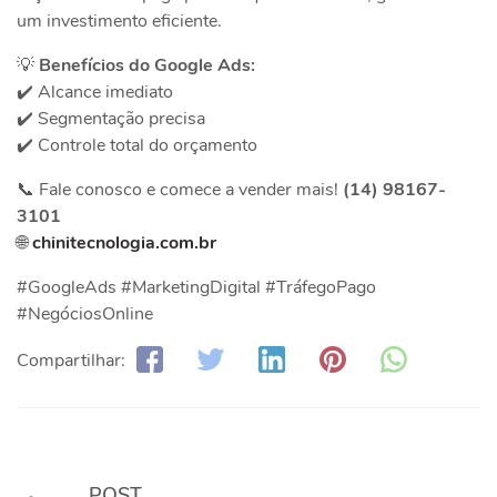
um investimento eficiente.
💡
Benefícios do Google Ads:
✔️ Alcance imediato
✔️ Segmentação precisa
✔️ Controle total do orçamento
📞 Fale conosco e comece a vender mais!
(14) 98167-
3101
🌐
chinitecnologia.com.br
#GoogleAds #MarketingDigital #TráfegoPago
#NegóciosOnline
Compartilhar:
POST